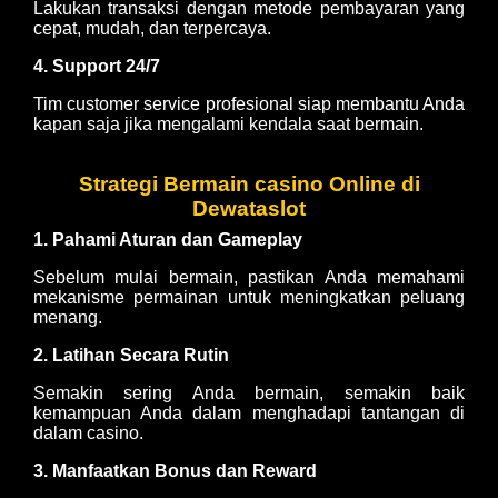
Lakukan transaksi dengan metode pembayaran yang
cepat, mudah, dan terpercaya.
4. Support 24/7
Tim customer service profesional siap membantu Anda
kapan saja jika mengalami kendala saat bermain.
Strategi Bermain casino Online di
Dewataslot
1. Pahami Aturan dan Gameplay
Sebelum mulai bermain, pastikan Anda memahami
mekanisme permainan untuk meningkatkan peluang
menang.
2. Latihan Secara Rutin
Semakin sering Anda bermain, semakin baik
kemampuan Anda dalam menghadapi tantangan di
dalam casino.
3. Manfaatkan Bonus dan Reward